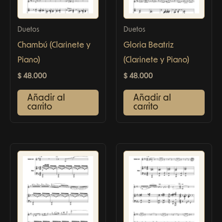
Duetos
Duetos
Chambú (Clarinete y
Gloria Beatriz
Piano)
(Clarinete y Piano)
$
48.000
$
48.000
Añadir al
Añadir al
carrito
carrito