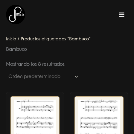
Ir
al
contenido
Inicio
/ Productos etiquetados “Bambuco”
Bambuco
Mostrando los 8 resultados