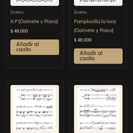
Duetos
Duetos
H.P (Clarinete y Piano)
Pamplonilla la loca
(Clarinete y Piano)
$
48.000
$
48.000
Añadir al
carrito
Añadir al
carrito