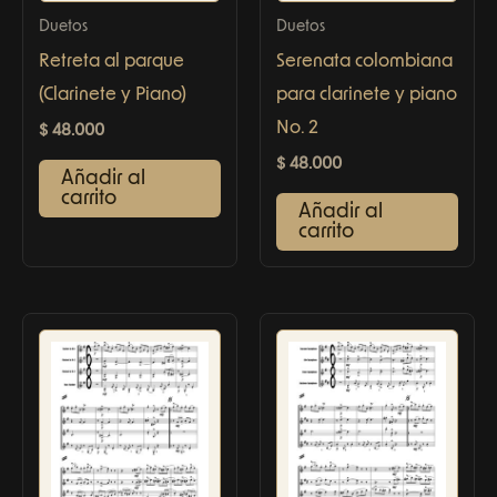
Duetos
Duetos
Retreta al parque
Serenata colombiana
(Clarinete y Piano)
para clarinete y piano
No. 2
$
48.000
$
48.000
Añadir al
carrito
Añadir al
carrito