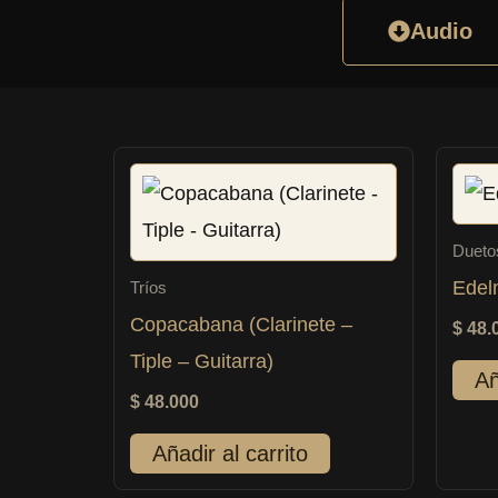
Audio
Dueto
Edel
Tríos
Copacabana (Clarinete –
$
48.
Tiple – Guitarra)
Añ
$
48.000
Añadir al carrito