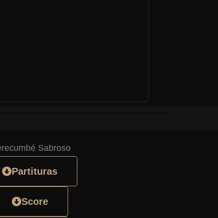
recumbé Sabroso
Partituras
Score