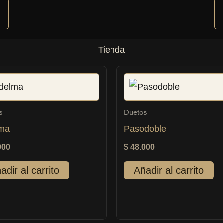
Tienda
s
Duetos
ma
Pasodoble
000
$
48.000
adir al carrito
Añadir al carrito