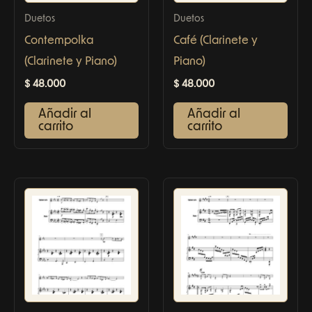
Duetos
Duetos
Contempolka
Café (Clarinete y
(Clarinete y Piano)
Piano)
$
48.000
$
48.000
Añadir al
Añadir al
carrito
carrito