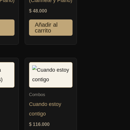
 Piano)
(Clarinete y Piano)
$
48.000
Añadir al
carrito
Combos
Cuando estoy
contigo
$
116.000