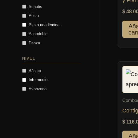
y Pian
Schotis
$
48.0
Polca
Pieza académica
Aña
car
Pasodoble
Danza
NIVEL
Básico
Intermedio
Avanzado
Combo
Contig
$
116.
Aña