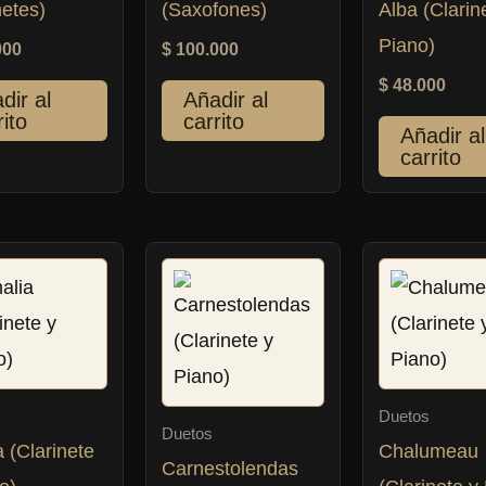
netes)
(Saxofones)
Alba (Clarin
Piano)
000
$
100.000
$
48.000
dir al
Añadir al
rito
carrito
Añadir al
carrito
Duetos
Duetos
 (Clarinete
Chalumeau
Carnestolendas