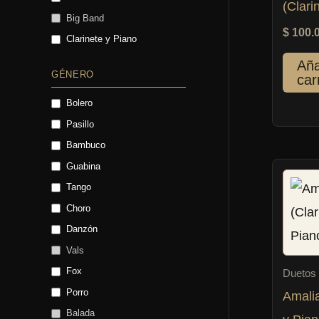
(Clari
Big Band
$
100.
Clarinete y Piano
Aña
GÉNERO
car
Bolero
Pasillo
Bambuco
Guabina
Tango
Choro
Danzón
Vals
Fox
Duetos
Porro
Amalia
Balada