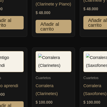
o)
(Clarinete y
(Clarinete y Piano)
00
$
48.000
$
48.000
dir al
Añadir al
Añadir al
rito
carrito
carrito
s
Cuartetos
Cuartetos
o aprendi
Corralera
Corralera
(Clarinetes)
(Saxofones)
000
$
100.000
$
100.000
dir al