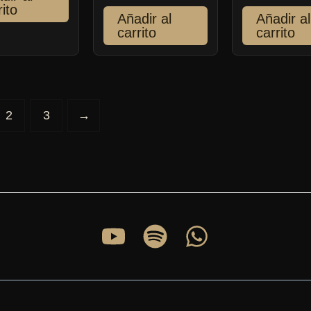
rito
Añadir al
Añadir al
carrito
carrito
2
3
→