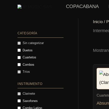
Ir
COPACABANA
al
contenido
Inicio
/ P
Interme
CATEGORÍA
Sin categorizar
Mostran
Duetos
Cuartetos
Combos
Tríos
INSTRUMENTO
Clarinete
Cuartet
Saxofones
Absur
Combo Latino