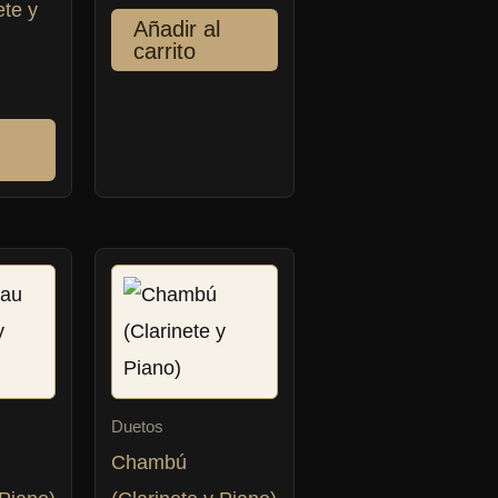
ete y
Añadir al
carrito
Duetos
Chambú